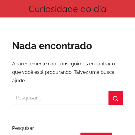
Pular
Curiosidade do dia
para
Todos
o
os
conteúdo
dias
você
Nada encontrado
poderá
acompanhar
curiosidades
Aparentemente não conseguimos encontrar o
e
que você está procurando. Talvez uma busca
informações
ajude.
de
qualidade
Pesquisar
sobre
por:
temas
Procura
variados!
Pesquisar